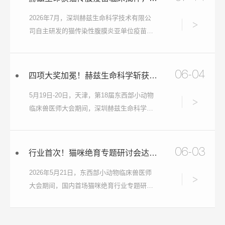
2026年7月，深圳赫兹生命科学技术有限公
详情
司自主研发的猫传染性腹膜炎亚单位疫苗正
式获得农业农村部颁发的临床试验批件！
（批件号：2026027）。
06-04
四项大奖加冕！赫兹生命科学斩获宠物医疗界"奥斯卡"多项殊荣
5月19日-20日，天津，第18届东西部小动物
详情
临床兽医师大会期间，深圳赫兹生命科学技
术有限公司迎来品牌高光时刻—— 在被誉
为"宠物医疗界奥斯卡"的WESAVC 2026宠
物医疗行业年度品牌盛典上，赫兹一举斩获
06-03
行业首次！猫咪绝育专题研讨会达成专家共识：手术绝育不是唯一选择
三项大奖： 🏆 2026年度猫友好品牌奖 🏆
2026年5月21日，东西部小动物临床兽医师
2026年度科技创新品牌奖 🏆 2026年度优秀
详情
大会期间，国内首场猫咪绝育行业专题研讨
组织奖
会在天津梅江会展中心成功举办。来自全国
各地的猫科临床专家、行为学专家、纯种猫
繁育专家与欧洲归国生物领域科学家;赫兹